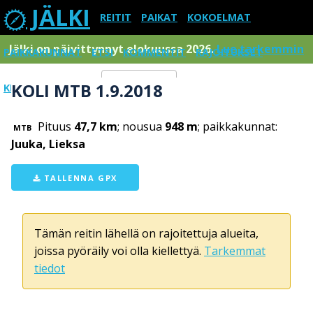
JÄLKI
REITIT
PAIKAT
KOKOELMAT
Jälki on päivittynnyt elokuussa 2026.
Lue tarkemmin
PAIKKAKUNNAT
ETSI
KOMMENTIT
RAJOITUKSET
KOLI MTB 1.9.2018
KIRJAUDU SISÄÄN
Menu
Pituus
47,7 km
; nousua
948 m
; paikkakunnat:
MTB
Juuka, Lieksa
TALLENNA GPX
Tämän reitin lähellä on rajoitettuja alueita,
joissa pyöräily voi olla kiellettyä.
Tarkemmat
tiedot