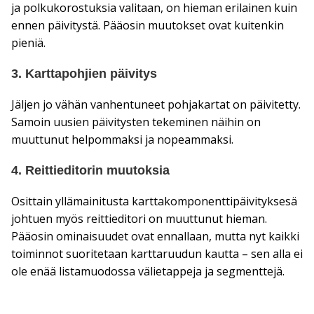
ja polkukorostuksia valitaan, on hieman erilainen kuin
ennen päivitystä. Pääosin muutokset ovat kuitenkin
pieniä.
3. Karttapohjien päivitys
Jäljen jo vähän vanhentuneet pohjakartat on päivitetty.
Samoin uusien päivitysten tekeminen näihin on
muuttunut helpommaksi ja nopeammaksi.
4. Reittieditorin muutoksia
Osittain yllämainitusta karttakomponenttipäivityksesä
johtuen myös reittieditori on muuttunut hieman.
Pääosin ominaisuudet ovat ennallaan, mutta nyt kaikki
toiminnot suoritetaan karttaruudun kautta – sen alla ei
ole enää listamuodossa välietappeja ja segmenttejä.