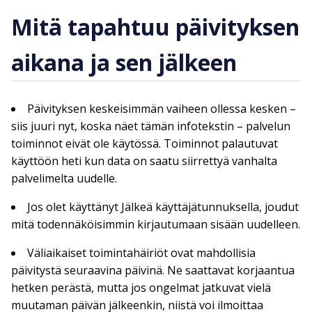
Mitä tapahtuu päivityksen
aikana ja sen jälkeen
Päivityksen keskeisimmän vaiheen ollessa kesken –
siis juuri nyt, koska näet tämän infotekstin – palvelun
toiminnot eivät ole käytössä. Toiminnot palautuvat
käyttöön heti kun data on saatu siirrettyä vanhalta
palvelimelta uudelle.
Jos olet käyttänyt Jälkeä käyttäjätunnuksella, joudut
mitä todennäköisimmin kirjautumaan sisään uudelleen.
Väliaikaiset toimintahäiriöt ovat mahdollisia
päivitystä seuraavina päivinä. Ne saattavat korjaantua
hetken perästä, mutta jos ongelmat jatkuvat vielä
muutaman päivän jälkeenkin, niistä voi ilmoittaa