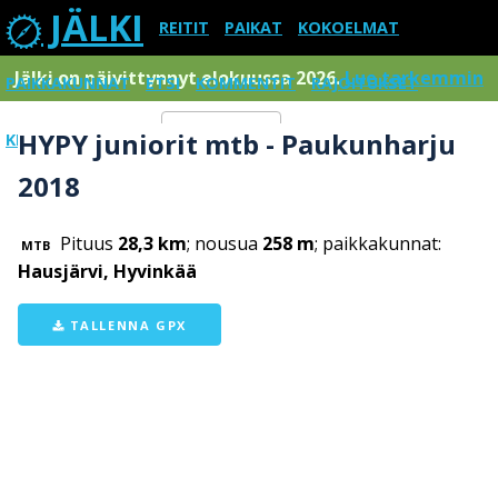
JÄLKI
REITIT
PAIKAT
KOKOELMAT
Jälki on päivittynnyt elokuussa 2026.
Lue tarkemmin
PAIKKAKUNNAT
ETSI
KOMMENTIT
RAJOITUKSET
HYPY juniorit mtb - Paukunharju
KIRJAUDU SISÄÄN
Menu
2018
Pituus
28,3 km
; nousua
258 m
; paikkakunnat:
MTB
Hausjärvi, Hyvinkää
TALLENNA GPX