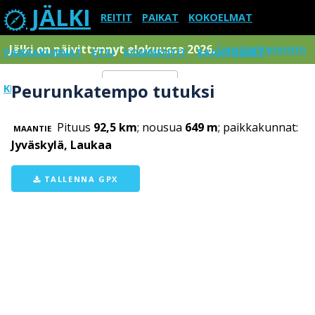
JÄLKI
REITIT
PAIKAT
KOKOELMAT
Jälki on päivittynnyt elokuussa 2026.
Lue tarkemmin
PAIKKAKUNNAT
ETSI
KOMMENTIT
RAJOITUKSET
Peurunkatempo tutuksi
KIRJAUDU SISÄÄN
Menu
Pituus
92,5 km
; nousua
649 m
; paikkakunnat:
MAANTIE
Jyväskylä, Laukaa
TALLENNA GPX