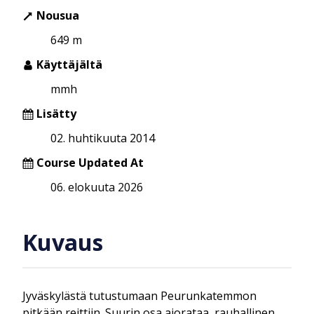
Nousua
649 m
Käyttäjältä
mmh
Lisätty
02. huhtikuuta 2014
Course Updated At
06. elokuuta 2026
Kuvaus
Jyväskylästä tutustumaan Peurunkatemmon
pitkään reittiin. Suurin osa ajorataa, rauhallinen