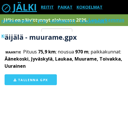
JÄLKI
REITIT
PAIKAT
KOKOELMAT
Jälki on päivittynnyt elokuussa 2026.
Lue tarkemmin
PAIKKAKUNNAT
ETSI
KOMMENTIT
RAJOITUKSET
äijälä - muurame.gpx
KIRJAUDU SISÄÄN
Menu
Pituus
75,9 km
; nousua
970 m
; paikkakunnat:
MAANTIE
Äänekoski, Jyväskylä, Laukaa, Muurame, Toivakka,
Uurainen
TALLENNA GPX