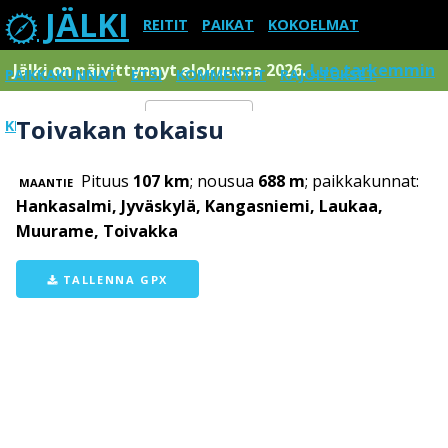
JÄLKI
REITIT
PAIKAT
KOKOELMAT
Jälki on päivittynnyt elokuussa 2026.
Lue tarkemmin
PAIKKAKUNNAT
ETSI
KOMMENTIT
RAJOITUKSET
Toivakan tokaisu
KIRJAUDU SISÄÄN
Menu
Pituus
107 km
; nousua
688 m
; paikkakunnat:
MAANTIE
Hankasalmi, Jyväskylä, Kangasniemi, Laukaa,
Muurame, Toivakka
TALLENNA GPX