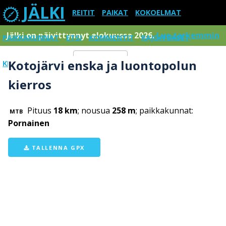
JÄLKI
REITIT
PAIKAT
KOKOELMAT
Jälki on päivittynnyt elokuussa 2026.
Lue tarkemmin
PAIKKAKUNNAT
ETSI
KOMMENTIT
RAJOITUKSET
Kotojärvi enska ja luontopolun
KIRJAUDU SISÄÄN
Menu
kierros
Pituus
18 km
; nousua
258 m
; paikkakunnat:
MTB
Pornainen
TALLENNA GPX