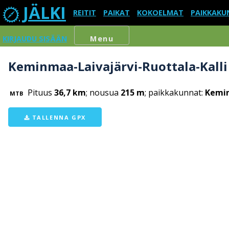
JÄLKI
REITIT
PAIKAT
KOKOELMAT
PAIKKAKU
KIRJAUDU SISÄÄN
Menu
Keminmaa-Laivajärvi-Ruottala-Kalli
Pituus
36,7 km
; nousua
215 m
; paikkakunnat:
Kemin
MTB
TALLENNA GPX