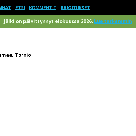
NNAT
ETSI
KOMMENTIT
RAJOITUKSET
Jälki on päivittynnyt elokuussa 2026.
Lue tarkemmin
maa, Tornio