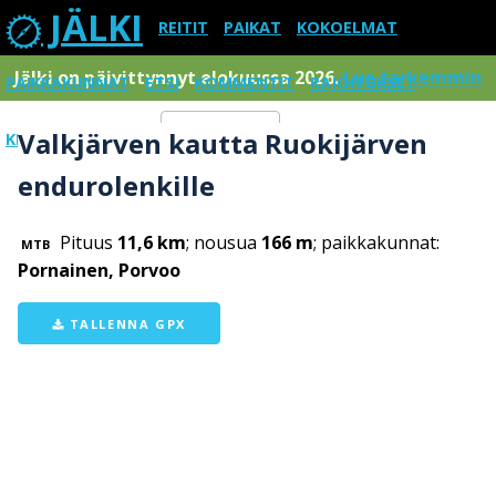
JÄLKI
REITIT
PAIKAT
KOKOELMAT
Jälki on päivittynnyt elokuussa 2026.
Lue tarkemmin
PAIKKAKUNNAT
ETSI
KOMMENTIT
RAJOITUKSET
Valkjärven kautta Ruokijärven
KIRJAUDU SISÄÄN
Menu
endurolenkille
Pituus
11,6 km
; nousua
166 m
; paikkakunnat:
MTB
Pornainen, Porvoo
TALLENNA GPX