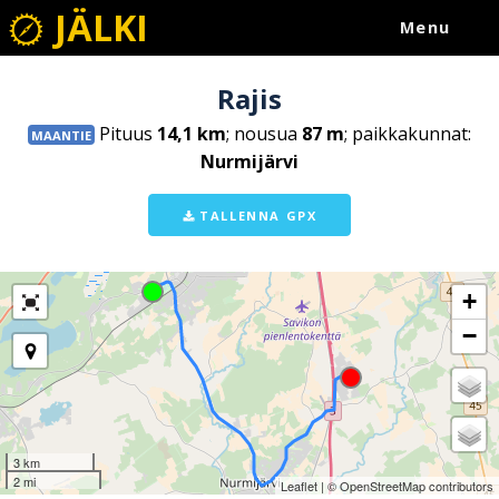
JÄLKI
Menu
Rajis
Pituus
14,1 km
; nousua
87 m
; paikkakunnat:
MAANTIE
Nurmijärvi
TALLENNA GPX
+
−
3 km
2 mi
Leaflet
| ©
OpenStreetMap
contributors