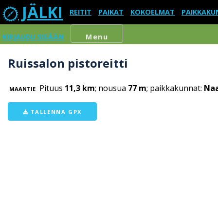
JÄLKI
REITIT
PAIKAT
KOKOELMAT
PAIKKAKU
KIRJAUDU SISÄÄN
Menu
Ruissalon pistoreitti
Pituus
11,3 km
; nousua
77 m
; paikkakunnat:
Naa
MAANTIE
TALLENNA GPX