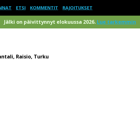
NNAT
ETSI
KOMMENTIT
RAJOITUKSET
Jälki on päivittynnyt elokuussa 2026.
Lue tarkemmin
ntali, Raisio, Turku