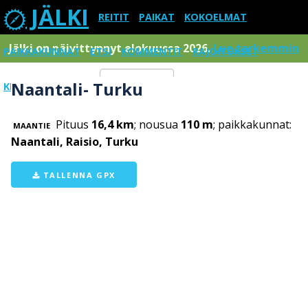
JÄLKI
REITIT
PAIKAT
KOKOELMAT
Jälki on päivittynnyt elokuussa 2026.
Lue tarkemmin
PAIKKAKUNNAT
ETSI
KOMMENTIT
RAJOITUKSET
Naantali- Turku
KIRJAUDU SISÄÄN
Menu
Pituus
16,4 km
; nousua
110 m
; paikkakunnat:
MAANTIE
Naantali, Raisio, Turku
TALLENNA GPX