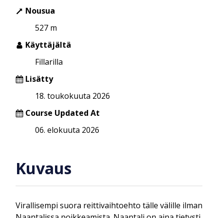
Nousua
527 m
Käyttäjältä
Fillarilla
Lisätty
18. toukokuuta 2026
Course Updated At
06. elokuuta 2026
Kuvaus
Virallisempi suora reittivaihtoehto tälle välille ilman
Naantalissa poikkeamista. Naantali on aina tietysti