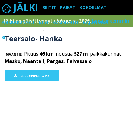
JÄLKI
REITIT
PAIKAT
KOKOELMAT
Jälki on päivittynnyt elokuussa 2026.
Lue tarkemmin
PAIKKAKUNNAT
ETSI
KOMMENTIT
RAJOITUKSET
Teersalo- Hanka
KIRJAUDU SISÄÄN
Menu
Pituus
46 km
; nousua
527 m
; paikkakunnat:
MAANTIE
Masku, Naantali, Pargas, Taivassalo
TALLENNA GPX