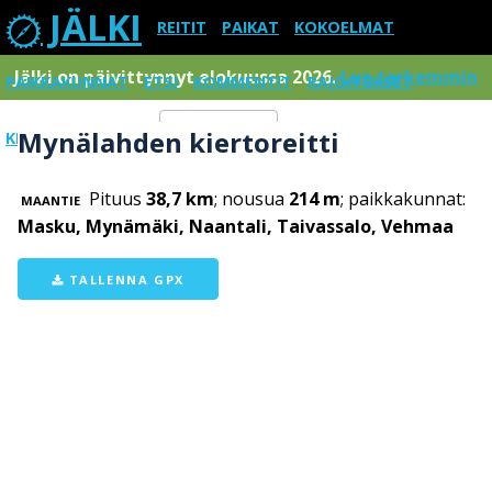
JÄLKI
REITIT
PAIKAT
KOKOELMAT
Jälki on päivittynnyt elokuussa 2026.
Lue tarkemmin
PAIKKAKUNNAT
ETSI
KOMMENTIT
RAJOITUKSET
Mynälahden kiertoreitti
KIRJAUDU SISÄÄN
Menu
Pituus
38,7 km
; nousua
214 m
; paikkakunnat:
MAANTIE
Masku, Mynämäki, Naantali, Taivassalo, Vehmaa
TALLENNA GPX