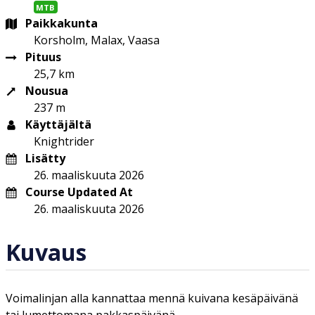
MTB
Paikkakunta
Korsholm, Malax, Vaasa
Pituus
25,7 km
Nousua
237 m
Käyttäjältä
Knightrider
Lisätty
26. maaliskuuta 2026
Course Updated At
26. maaliskuuta 2026
Kuvaus
Voimalinjan alla kannattaa mennä kuivana kesäpäivänä
tai lumettomana pakkaspäivänä.