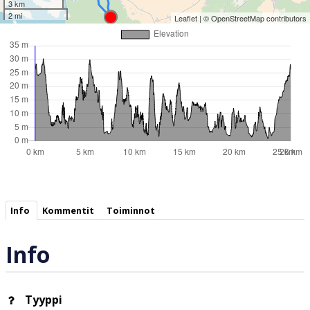
3 km
2 mi
Leaflet
| ©
OpenStreetMap
contributors
Info
Kommentit
Toiminnot
Info
Tyyppi