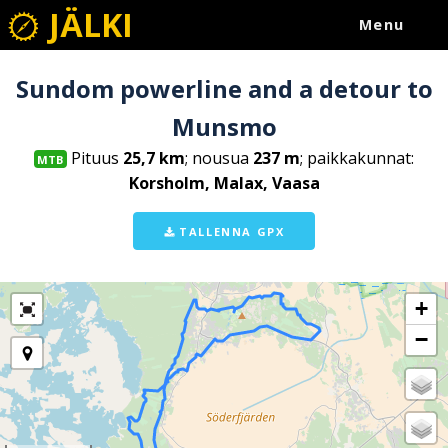
JÄLKI
Menu
Sundom powerline and a detour to
Munsmo
Pituus
25,7 km
; nousua
237 m
; paikkakunnat:
MTB
Korsholm, Malax, Vaasa
TALLENNA GPX
+
−