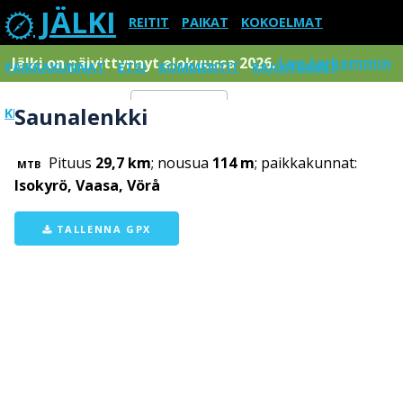
JÄLKI
REITIT
PAIKAT
KOKOELMAT
Jälki on päivittynnyt elokuussa 2026.
Lue tarkemmin
PAIKKAKUNNAT
ETSI
KOMMENTIT
RAJOITUKSET
Saunalenkki
KIRJAUDU SISÄÄN
Menu
Pituus
29,7 km
; nousua
114 m
; paikkakunnat:
MTB
Isokyrö, Vaasa, Vörå
TALLENNA GPX