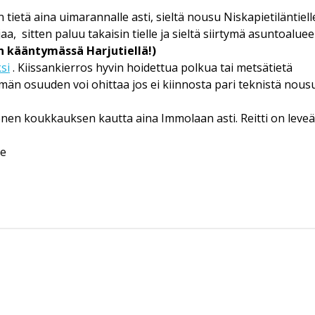
 tietä aina uimarannalle asti, sieltä nousu Niskapietiläntiell
jaa, sitten paluu takaisin tielle ja sieltä siirtymä asuntoalu
in kääntymässä Harjutiellä!)
si
. Kiissankierros hyvin hoidettua polkua tai metsätietä
tämän osuuden voi ohittaa jos ei kiinnosta pari teknistä nous
ienen koukkauksen kautta aina Immolaan asti. Reitti on le
le