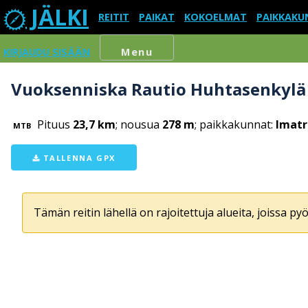
JÄLKI
REITIT
PAIKAT
KOKOELMAT
PAIKKAKU
KIRJAUDU SISÄÄN
Menu
Vuoksenniska Rautio Huhtasenkylä (
Pituus
23,7 km
; nousua
278 m
; paikkakunnat:
Imatr
MTB
TALLENNA GPX
Tämän reitin lähellä on rajoitettuja alueita, joissa pyör