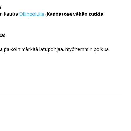
e
een kautta
Ollinpolulle
(
Kannattaa vähän tutkia
ua)
veää paikoin märkää latupohjaa, myöhemmin polkua