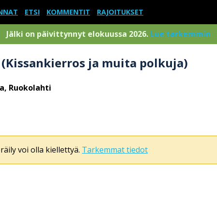
NNAT
ETSI
KOMMENTIT
RAJOITUKSET
Jälki on päivittynnyt elokuussa 2026.
Lue tarkemmin
Kissankierros ja muita polkuja)
a, Ruokolahti
äily voi olla kiellettyä.
Tarkemmat tiedot