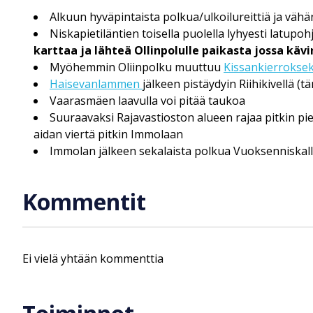
Alkuun hyväpintaista polkua/ulkoilureittiä ja vähän
Niskapietiläntien toisella puolella lyhyesti latupoh
karttaa ja lähteä Ollinpolulle paikasta jossa käv
Myöhemmin Oliinpolku muuttuu
Kissankierroksek
Haisevanlammen
jälkeen pistäydyin Riihikivellä (
Vaarasmäen laavulla voi pitää taukoa
Suuraavaksi Rajavastioston alueen rajaa pitkin p
aidan viertä pitkin Immolaan
Immolan jälkeen sekalaista polkua Vuoksenniskal
Kommentit
Ei vielä yhtään kommenttia