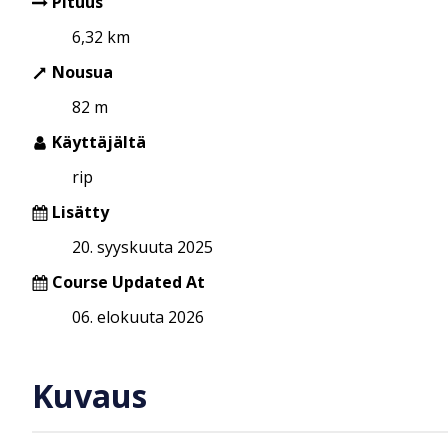
Pituus
6,32 km
Nousua
82 m
Käyttäjältä
rip
Lisätty
20. syyskuuta 2025
Course Updated At
06. elokuuta 2026
Kuvaus