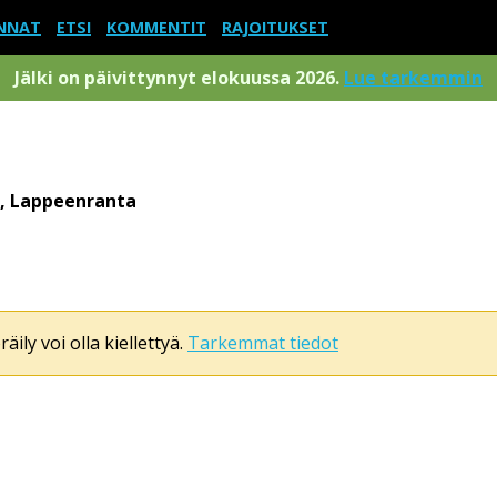
NNAT
ETSI
KOMMENTIT
RAJOITUKSET
Jälki on päivittynnyt elokuussa 2026.
Lue tarkemmin
, Lappeenranta
äily voi olla kiellettyä.
Tarkemmat tiedot