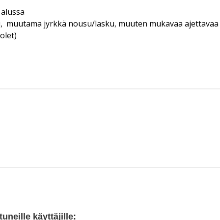
 alussa
u, muutama jyrkkä nousu/lasku, muuten mukavaa ajettavaa
olet)
neille käyttäjille: