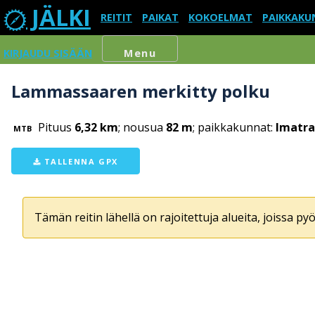
JÄLKI
REITIT
PAIKAT
KOKOELMAT
PAIKKAKU
KIRJAUDU SISÄÄN
Menu
Lammassaaren merkitty polku
Pituus
6,32 km
; nousua
82 m
; paikkakunnat:
Imatra
MTB
TALLENNA GPX
Tämän reitin lähellä on rajoitettuja alueita, joissa pyör