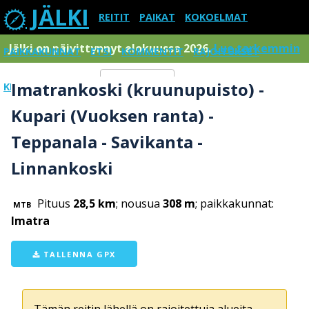
JÄLKI
REITIT
PAIKAT
KOKOELMAT
Jälki on päivittynnyt elokuussa 2026.
Lue tarkemmin
PAIKKAKUNNAT
ETSI
KOMMENTIT
RAJOITUKSET
Imatrankoski (kruunupuisto) -
KIRJAUDU SISÄÄN
Menu
Kupari (Vuoksen ranta) -
Teppanala - Savikanta -
Linnankoski
Pituus
28,5 km
; nousua
308 m
; paikkakunnat:
MTB
Imatra
TALLENNA GPX
Tämän reitin lähellä on rajoitettuja alueita,