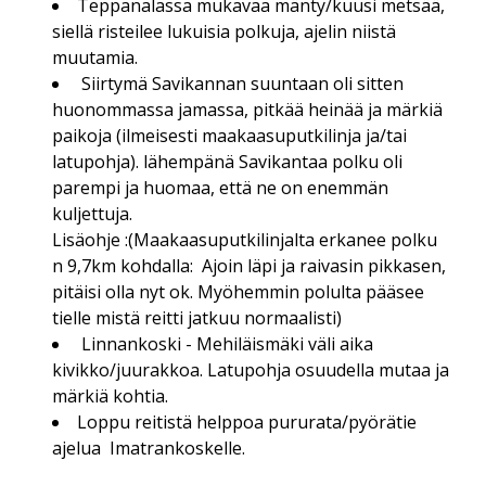
Teppanalassa mukavaa mänty/kuusi metsää,
siellä risteilee lukuisia polkuja, ajelin niistä
muutamia.
Siirtymä Savikannan suuntaan oli sitten
huonommassa jamassa, pitkää heinää ja märkiä
paikoja (ilmeisesti maakaasuputkilinja ja/tai
latupohja). lähempänä Savikantaa polku oli
parempi ja huomaa, että ne on enemmän
kuljettuja.
Lisäohje :(Maakaasuputkilinjalta erkanee polku
n 9,7km kohdalla: Ajoin läpi ja raivasin pikkasen,
pitäisi olla nyt ok. Myöhemmin polulta pääsee
tielle mistä reitti jatkuu normaalisti)
Linnankoski - Mehiläismäki väli aika
kivikko/juurakkoa. Latupohja osuudella mutaa ja
märkiä kohtia.
Loppu reitistä helppoa pururata/pyörätie
ajelua Imatrankoskelle.