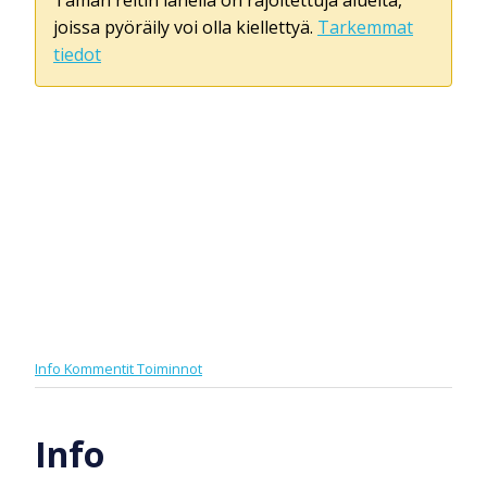
joissa pyöräily voi olla kiellettyä.
Tarkemmat
tiedot
Info
Kommentit
Toiminnot
Info