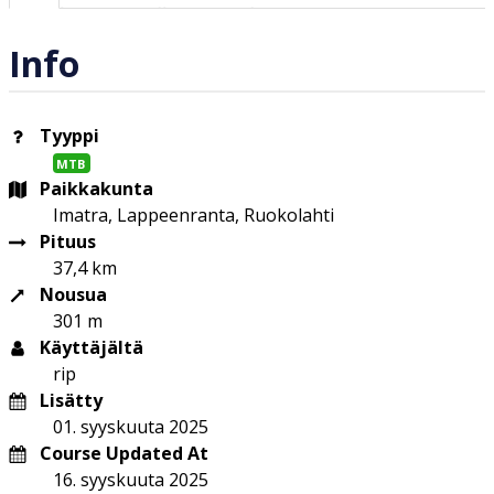
Info
Tyyppi
MTB
Paikkakunta
Imatra, Lappeenranta, Ruokolahti
Pituus
37,4 km
Nousua
301 m
Käyttäjältä
rip
Lisätty
01. syyskuuta 2025
Course Updated At
16. syyskuuta 2025