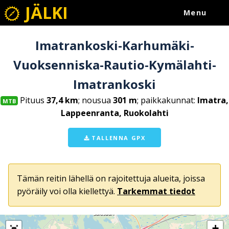
JÄLKI
Menu
Imatrankoski-Karhumäki-
Vuoksenniska-Rautio-Kymälahti-
Imatrankoski
Pituus
37,4 km
; nousua
301 m
; paikkakunnat:
Imatra,
MTB
Lappeenranta, Ruokolahti
TALLENNA GPX
Tämän reitin lähellä on rajoitettuja alueita, joissa
pyöräily voi olla kiellettyä.
Tarkemmat tiedot
+