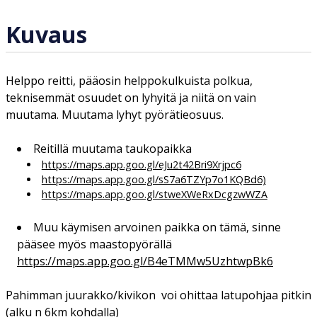
Kuvaus
Helppo reitti, pääosin helppokulkuista polkua,
teknisemmät osuudet on lyhyitä ja niitä on vain
muutama. Muutama lyhyt pyörätieosuus.
Reitillä muutama taukopaikka
https://maps.app.goo.gl/eJu2t42Bri9Xrjpc6
https://maps.app.goo.gl/sS7a6TZYp7o1KQBd6)
https://maps.app.goo.gl/stweXWeRxDcgzwWZA
Muu käymisen arvoinen paikka on tämä, sinne
pääsee myös maastopyörällä
https://maps.app.goo.gl/B4eTMMw5UzhtwpBk6
Pahimman juurakko/kivikon voi ohittaa latupohjaa pitkin
(alku n 6km kohdalla)