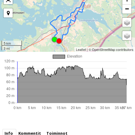
−
5 km
3 mi
Leaflet
| ©
OpenStreetMap
contributors
Info
Kommentit
Toiminnot