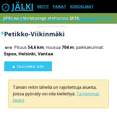
JÄLKI
REITIT
PAIKAT
KOKOELMAT
Jälki on päivittynnyt elokuussa 2026.
Lue tarkemmin
PAIKKAKUNNAT
ETSI
KOMMENTIT
RAJOITUKSET
Petikko-Viikinmäki
KIRJAUDU SISÄÄN
Menu
Pituus
54,6 km
; nousua
704 m
; paikkakunnat:
MTB
Espoo, Helsinki, Vantaa
TALLENNA GPX
Tämän reitin lähellä on rajoitettuja alueita,
joissa pyöräily voi olla kiellettyä.
Tarkemmat
tiedot