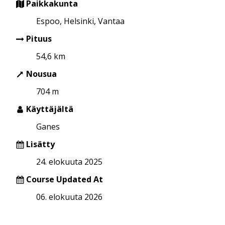
Paikkakunta
Espoo, Helsinki, Vantaa
Pituus
54,6 km
Nousua
704 m
Käyttäjältä
Ganes
Lisätty
24. elokuuta 2025
Course Updated At
06. elokuuta 2026