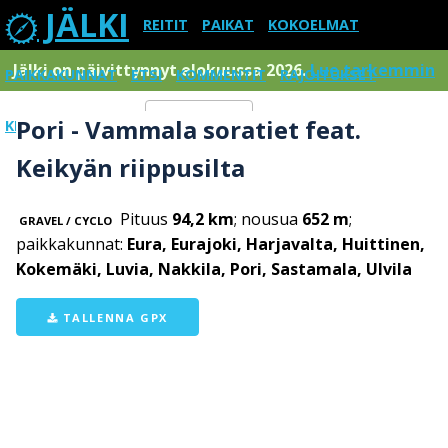
JÄLKI
REITIT
PAIKAT
KOKOELMAT
Jälki on päivittynnyt elokuussa 2026.
Lue tarkemmin
PAIKKAKUNNAT
ETSI
KOMMENTIT
RAJOITUKSET
Pori - Vammala soratiet feat.
KIRJAUDU SISÄÄN
Menu
Keikyän riippusilta
Pituus
94,2 km
; nousua
652 m
;
GRAVEL / CYCLO
paikkakunnat:
Eura, Eurajoki, Harjavalta, Huittinen,
Kokemäki, Luvia, Nakkila, Pori, Sastamala, Ulvila
TALLENNA GPX