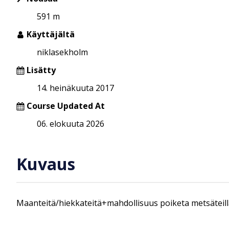
591 m
Käyttäjältä
niklasekholm
Lisätty
14. heinäkuuta 2017
Course Updated At
06. elokuuta 2026
Kuvaus
Maanteitä/hiekkateitä+mahdollisuus poiketa metsäteill