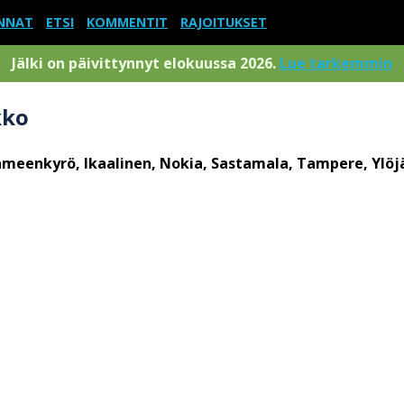
NNAT
ETSI
KOMMENTIT
RAJOITUKSET
Jälki on päivittynnyt elokuussa 2026.
Lue tarkemmin
kko
meenkyrö, Ikaalinen, Nokia, Sastamala, Tampere, Ylöj