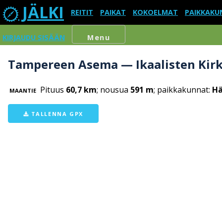
JÄLKI
REITIT
PAIKAT
KOKOELMAT
PAIKKAKU
KIRJAUDU SISÄÄN
Menu
Tampereen Asema — Ikaalisten Kir
Pituus
60,7 km
; nousua
591 m
; paikkakunnat:
Hä
MAANTIE
TALLENNA GPX