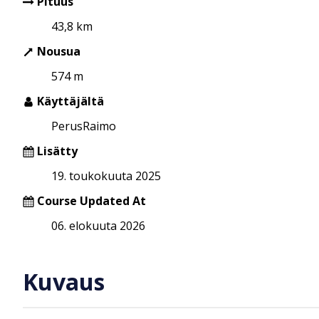
Pituus
43,8 km
Nousua
574 m
Käyttäjältä
PerusRaimo
Lisätty
19. toukokuuta 2025
Course Updated At
06. elokuuta 2026
Kuvaus