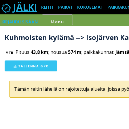
JÄLKI
REITIT
PAIKAT
KOKOELMAT
PAIKKAKU
KIRJAUDU SISÄÄN
Menu
Kuhmoisten kylämä --> Isojärven Ka
Pituus
43,8 km
; nousua
574 m
; paikkakunnat:
Jämsä
MTB
TALLENNA GPX
Tämän reitin lähellä on rajoitettuja alueita, joissa pyör