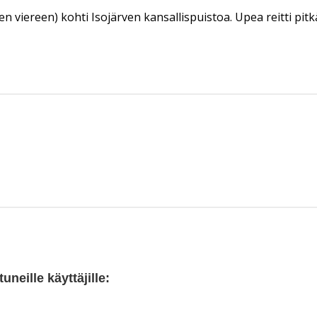
viereen) kohti Isojärven kansallispuistoa. Upea reitti pitkäl
neille käyttäjille: