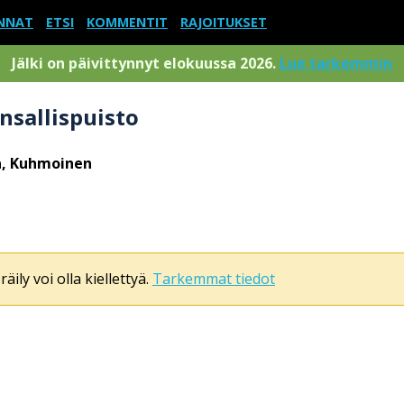
NNAT
ETSI
KOMMENTIT
RAJOITUKSET
Jälki on päivittynnyt elokuussa 2026.
Lue tarkemmin
nsallispuisto
, Kuhmoinen
äily voi olla kiellettyä.
Tarkemmat tiedot