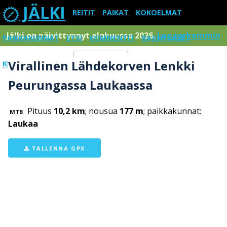
JÄLKI
REITIT
PAIKAT
KOKOELMAT
Jälki on päivittynnyt elokuussa 2026.
Lue tarkemmin
PAIKKAKUNNAT
ETSI
KOMMENTIT
RAJOITUKSET
Virallinen Lähdekorven Lenkki
KIRJAUDU SISÄÄN
Menu
Peurungassa Laukaassa
Pituus
10,2 km
; nousua
177 m
; paikkakunnat:
MTB
Laukaa
TALLENNA GPX