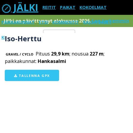
JÄLKI
REITIT
PAIKAT
KOKOELMAT
Jälki on päivittynnyt elokuussa 2026.
Lue tarkemmin
PAIKKAKUNNAT
ETSI
KOMMENTIT
RAJOITUKSET
Iso-Herttu
KIRJAUDU SISÄÄN
Menu
Pituus
29,9 km
; nousua
227 m
;
GRAVEL / CYCLO
paikkakunnat:
Hankasalmi
TALLENNA GPX