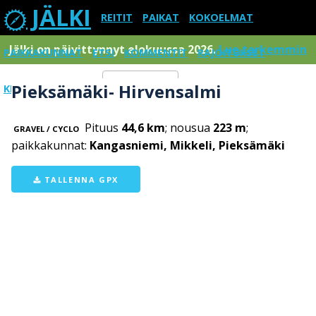
JÄLKI
REITIT
PAIKAT
KOKOELMAT
Jälki on päivittynnyt elokuussa 2026.
Lue tarkemmin
PAIKKAKUNNAT
ETSI
KOMMENTIT
RAJOITUKSET
Pieksämäki- Hirvensalmi
KIRJAUDU SISÄÄN
Menu
Pituus
44,6 km
; nousua
223 m
;
GRAVEL / CYCLO
paikkakunnat:
Kangasniemi, Mikkeli, Pieksämäki
TALLENNA GPX