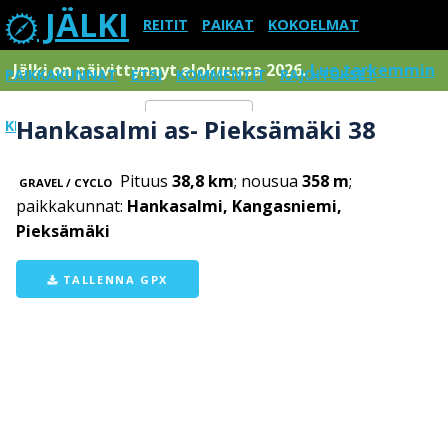
JÄLKI
REITIT
PAIKAT
KOKOELMAT
Jälki on päivittynnyt elokuussa 2026.
Lue tarkemmin
PAIKKAKUNNAT
ETSI
KOMMENTIT
RAJOITUKSET
Hankasalmi as- Pieksämäki 38
KIRJAUDU SISÄÄN
Menu
Pituus
38,8 km
; nousua
358 m
;
GRAVEL / CYCLO
paikkakunnat:
Hankasalmi, Kangasniemi,
Pieksämäki
TALLENNA GPX