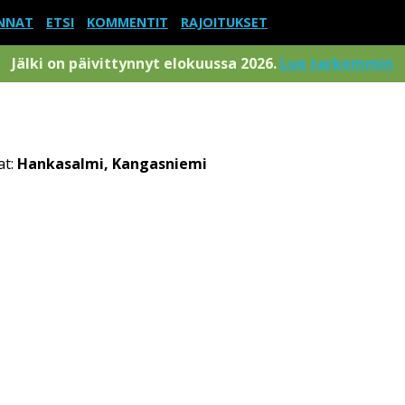
NNAT
ETSI
KOMMENTIT
RAJOITUKSET
Jälki on päivittynnyt elokuussa 2026.
Lue tarkemmin
at:
Hankasalmi, Kangasniemi