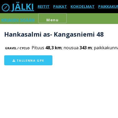
JÄLKI
REITIT
PAIKAT
KOKOELMAT
PAIKKAKU
KIRJAUDU SISÄÄN
Menu
Hankasalmi as- Kangasniemi 48
Pituus
48,3 km
; nousua
343 m
; paikkakunn
GRAVEL / CYCLO
TALLENNA GPX