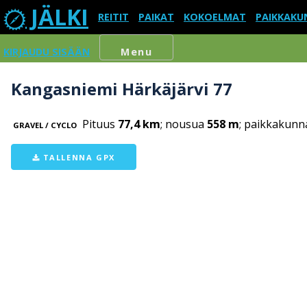
JÄLKI
REITIT
PAIKAT
KOKOELMAT
PAIKKAKU
KIRJAUDU SISÄÄN
Menu
Kangasniemi Härkäjärvi 77
Pituus
77,4 km
; nousua
558 m
; paikkakunn
GRAVEL / CYCLO
TALLENNA GPX