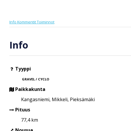
Info
Kommentit
Toiminnot
Info
Tyyppi
GRAVEL / CYCLO
Paikkakunta
Kangasniemi, Mikkeli, Pieksämäki
Pituus
77,4 km
Nousua