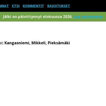
NNAT
ETSI
KOMMENTIT
RAJOITUKSET
Jälki on päivittynnyt elokuussa 2026.
Lue tarkemmin
at:
Kangasniemi, Mikkeli, Pieksämäki