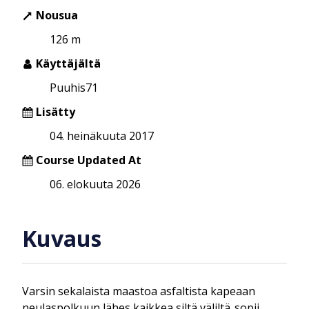
Nousua
126 m
Käyttäjältä
Puuhis71
Lisätty
04. heinäkuuta 2017
Course Updated At
06. elokuuta 2026
Kuvaus
Varsin sekalaista maastoa asfaltista kapeaan
neulaspolkuun,lähes kaikkea siltä väliltä..sopii