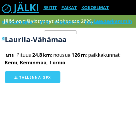
JÄLKI
REITIT
PAIKAT
KOKOELMAT
Jälki on päivittynnyt elokuussa 2026.
Lue tarkemmin
PAIKKAKUNNAT
ETSI
KOMMENTIT
RAJOITUKSET
Laurila-Vähämaa
KIRJAUDU SISÄÄN
Menu
Pituus
24,8 km
; nousua
126 m
; paikkakunnat:
MTB
Kemi, Keminmaa, Tornio
TALLENNA GPX