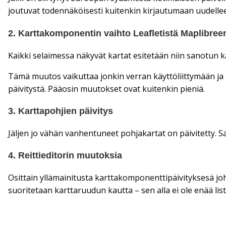
joutuvat todennäköisesti kuitenkin kirjautumaan uudellee
2. Karttakomponentin vaihto Leafletistä Maplibree
Kaikki selaimessa näkyvät kartat esitetään niin sanotun k
Tämä muutos vaikuttaa jonkin verran käyttöliittymään ja u
päivitystä. Pääosin muutokset ovat kuitenkin pieniä.
3. Karttapohjien päivitys
Jäljen jo vähän vanhentuneet pohjakartat on päivitetty
4. Reittieditorin muutoksia
Osittain yllämainitusta karttakomponenttipäivityksesä jo
suoritetaan karttaruudun kautta – sen alla ei ole enää li