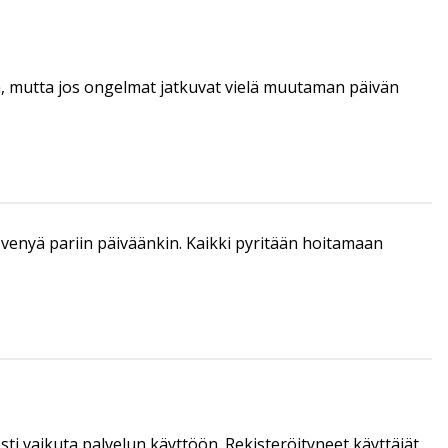
tä, mutta jos ongelmat jatkuvat vielä muutaman päivän
enyä pariin päiväänkin. Kaikki pyritään hoitamaan
sti vaikuta palvelun käyttöön. Rekisteröityneet käyttäjät