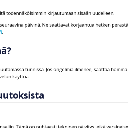
.
 mitä todennäköisimmin kirjautumaan sisään uudelleen.
tä seuraavina päivinä. Ne saattavat korjaantua hetken peräs
i
.
ää?
uutamassa tunnissa. Jos ongelmia ilmenee, saattaa homma v
velun käyttöä.
uutoksista
saliin. Tämä on puhtaasti tekninen päivitys, eikä varsinaise