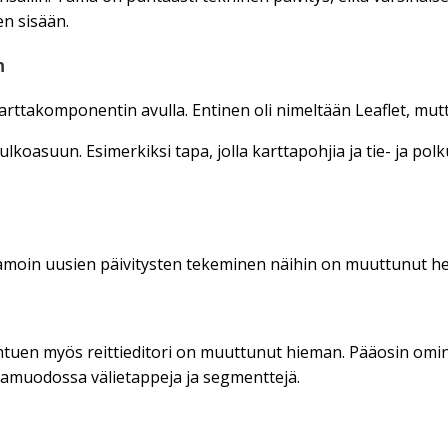
n sisään.
n
arttakomponentin avulla. Entinen oli nimeltään Leaflet, mut
lkoasuun. Esimerkiksi tapa, jolla karttapohjia ja tie- ja po
. Samoin uusien päivitysten tekeminen näihin on muuttunut
htuen myös reittieditori on muuttunut hieman. Pääosin omin
stamuodossa välietappeja ja segmenttejä.