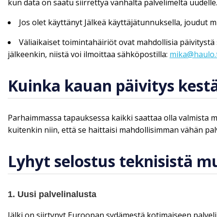
kun data on saatu siirrettyä vanhalta palvelimelta uudelle
Jos olet käyttänyt Jälkeä käyttäjätunnuksella, joudut
Väliaikaiset toimintahäiriöt ovat mahdollisia päivitys
jälkeenkin, niistä voi ilmoittaa sähköpostilla:
mika@haulo.f
Kuinka kauan päivitys kest
Parhaimmassa tapauksessa kaikki saattaa olla valmista m
kuitenkin niin, että se haittaisi mahdollisimman vähän pal
Lyhyt selostus teknisistä m
1. Uusi palvelinalusta
Jälki on siirtynyt Euroopan sydämestä kotimaiseen palvelin