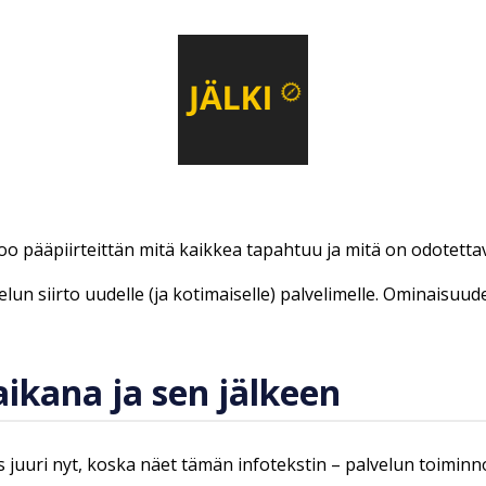
too pääpiirteittän mitä kaikkea tapahtuu ja mitä on odotetta
lun siirto uudelle (ja kotimaiselle) palvelimelle. Ominaisuud
ikana ja sen jälkeen
 juuri nyt, koska näet tämän infotekstin – palvelun toiminn