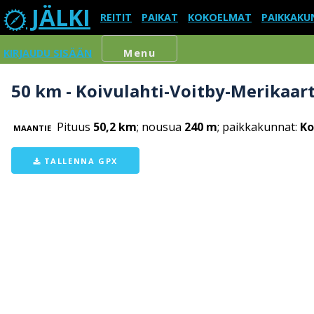
JÄLKI
REITIT
PAIKAT
KOKOELMAT
PAIKKAKU
KIRJAUDU SISÄÄN
Menu
50 km - Koivulahti-Voitby-Merikaar
Pituus
50,2 km
; nousua
240 m
; paikkakunnat:
Ko
MAANTIE
TALLENNA GPX