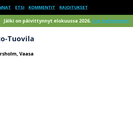
NNAT
ETSI
KOMMENTIT
RAJOITUKSET
Jälki on päivittynnyt elokuussa 2026.
Lue tarkemmin
to-Tuovila
rsholm, Vaasa