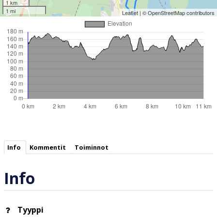
1 km
1 mi
Leaflet
| ©
OpenStreetMap
contributors
Info
Kommentit
Toiminnot
Info
Tyyppi