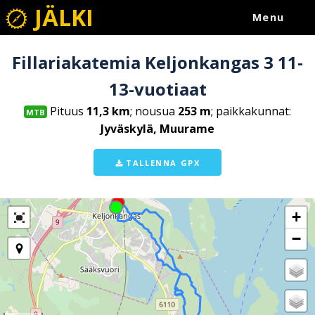
JÄLKI
Menu
Fillariakatemia Keljonkangas 3 11-
13-vuotiaat
Pituus
11,3 km
; nousua
253 m
; paikkakunnat:
MTB
Jyväskylä, Muurame
TALLENNA GPX
+
−