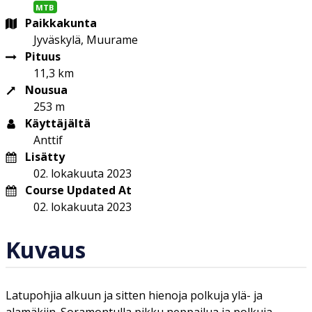
MTB
Paikkakunta
Jyväskylä, Muurame
Pituus
11,3 km
Nousua
253 m
Käyttäjältä
Anttif
Lisätty
02. lokakuuta 2023
Course Updated At
02. lokakuuta 2023
Kuvaus
Latupohjia alkuun ja sitten hienoja polkuja ylä- ja
alamäkiin. Soramontulla pikku neppailua ja polkuja