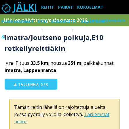
JÄLKI
REITIT
PAIKAT
KOKOELMAT
Jälki on päivittynnyt elokuussa 2026.
Lue tarkemmin
PAIKKAKUNNAT
ETSI
KOMMENTIT
RAJOITUKSET
Imatra/Joutseno polkuja,E10
KIRJAUDU SISÄÄN
Menu
retkeilyreittiäkin
Pituus
33,5 km
; nousua
351 m
; paikkakunnat:
MTB
Imatra, Lappeenranta
TALLENNA GPX
Tämän reitin lähellä on rajoitettuja alueita,
joissa pyöräily voi olla kiellettyä.
Tarkemmat
tiedot