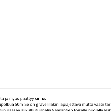
tä ja myös päättyy sinne.
tupolkua 50m. Se on gravelillakin läpiajettava mutta vaatii ta
iin pääsee alikulkutunnelia Vaasantien toiselle puolelle Mikk