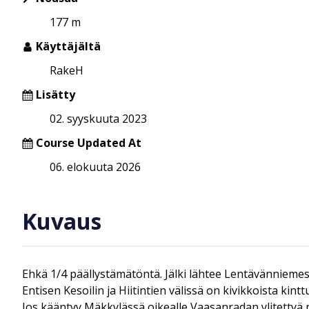
177 m
Käyttäjältä
RakeH
Lisätty
02. syyskuuta 2023
Course Updated At
06. elokuuta 2026
Kuvaus
Ehkä 1/4 päällystämätöntä. Jälki lähtee Lentävänniemes
Entisen Kesoilin ja Hiitintien välissä on kivikkoista kint
Jos kääntyy Mäkkylässä oikealle Vaasanradan ylitettyä n