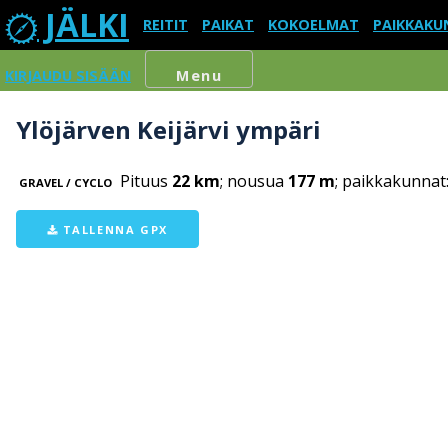
JÄLKI
REITIT
PAIKAT
KOKOELMAT
PAIKKAKU
KIRJAUDU SISÄÄN
Menu
Ylöjärven Keijärvi ympäri
Pituus
22 km
; nousua
177 m
; paikkakunnat
GRAVEL / CYCLO
TALLENNA GPX