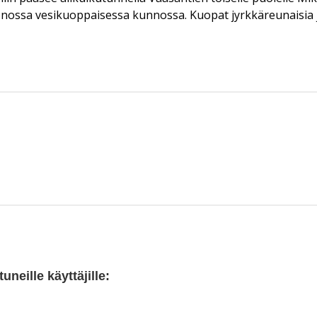
ossa vesikuoppaisessa kunnossa. Kuopat jyrkkäreunaisia ja 
neille käyttäjille: