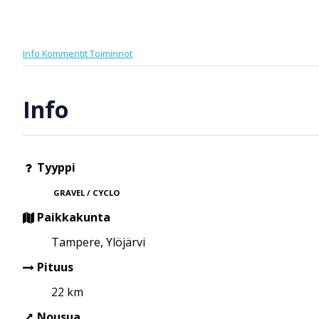
Info
Kommentit
Toiminnot
Info
Tyyppi
GRAVEL / CYCLO
Paikkakunta
Tampere, Ylöjärvi
Pituus
22 km
Nousua