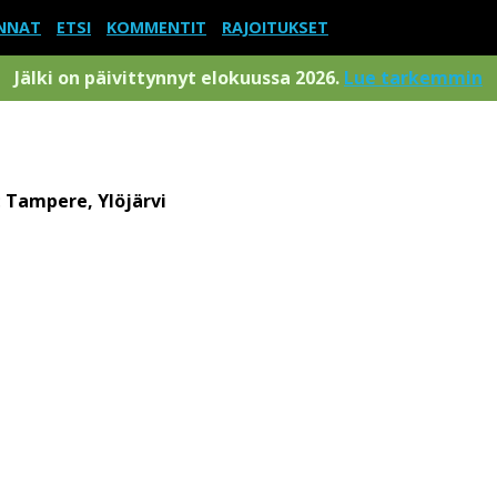
NNAT
ETSI
KOMMENTIT
RAJOITUKSET
Jälki on päivittynnyt elokuussa 2026.
Lue tarkemmin
:
Tampere, Ylöjärvi