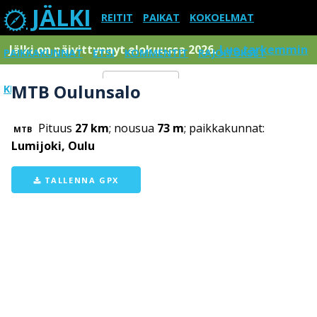
JÄLKI
REITIT
PAIKAT
KOKOELMAT
Jälki on päivittynnyt elokuussa 2026.
Lue tarkemmin
PAIKKAKUNNAT
ETSI
KOMMENTIT
RAJOITUKSET
MTB Oulunsalo
KIRJAUDU SISÄÄN
Menu
Pituus
27 km
; nousua
73 m
; paikkakunnat:
MTB
Lumijoki, Oulu
TALLENNA GPX