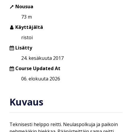
Nousua
73 m
Käyttäjältä
ristoi
Lisätty
24. kesäkuuta 2017
Course Updated At
06. elokuuta 2026
Kuvaus
Teknisesti helppo reitti. Neulaspolkuja ja paikoin
pehmeääkin hiekkaa. Pääpiirteittäin sama reitti