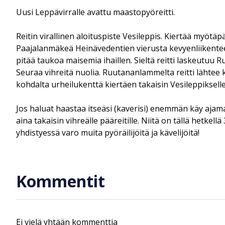
Uusi Leppävirralle avattu maastopyöreitti.
Reitin virallinen aloituspiste Vesileppis. Kiertää myötä
Paajalanmäkeä Heinävedentien vierusta kevyenliikente
pitää taukoa maisemia ihaillen. Sieltä reitti laskeutu
Seuraa vihreitä nuolia. Ruutananlammelta reitti lähte
kohdalta urheilukenttä kiertäen takaisin Vesileppikselle.
Jos haluat haastaa itseäsi (kaverisi) enemmän käy ajama
aina takaisin vihreälle pääreitille. Niitä on tällä hetke
yhdistyessä varo muita pyöräilijöitä ja kävelijöitä!
Kommentit
Ei vielä yhtään kommenttia