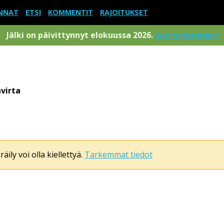
NNAT
ETSI
KOMMENTIT
RAJOITUKSET
Jälki on päivittynnyt elokuussa 2026.
Lue tarkemmin
virta
äily voi olla kiellettyä.
Tarkemmat tiedot