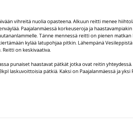
päivään vihreitä nuolia opasteena. Alkuun reitti menee hiihto
enväylää. Paajalanmäessä korkeuseroja ja haastavampiakin
u Ruutananlammelle. Tänne mennessä reitti on pienen matkan
e kiertämään kylää latupohjaa pitkin. Lähempänä Vesileppi
 Reitti on keskivaativa.
ssa punaiset haastavat pätkät jotka ovat reitin yhteydessä.
llä 3kpl laskuvoittoisia pätkiä. Kaksi on Paajalanmäessä ja yk