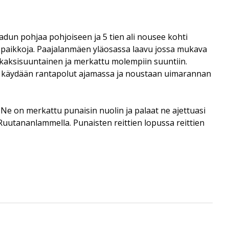
ladun pohjaa pohjoiseen ja 5 tien ali nousee kohti
 paikkoja. Paajalanmäen yläosassa laavu jossa mukava
 kaksisuuntainen ja merkattu molempiin suuntiin.
stä käydään rantapolut ajamassa ja noustaan uimarannan
 Ne on merkattu punaisin nuolin ja palaat ne ajettuasi
si Ruutananlammella. Punaisten reittien lopussa reittien