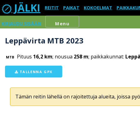
JÄLKI
REITIT
PAIKAT
KOKOELMAT
PAIKKAKU
KIRJAUDU SISÄÄN
Menu
Leppävirta MTB 2023
Pituus
16,2 km
; nousua
258 m
; paikkakunnat:
Leppä
MTB
TALLENNA GPX
Tämän reitin lähellä on rajoitettuja alueita, joissa pyör