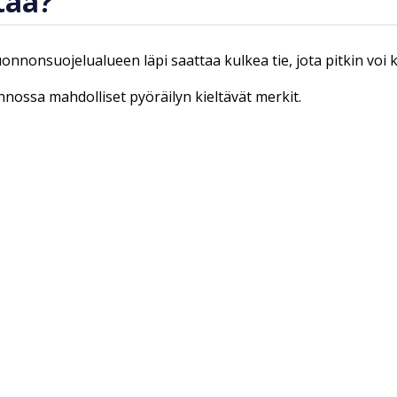
taa?
luonnonsuojelualueen läpi saattaa kulkea tie, jota pitkin voi
onnossa mahdolliset pyöräilyn kieltävät merkit.