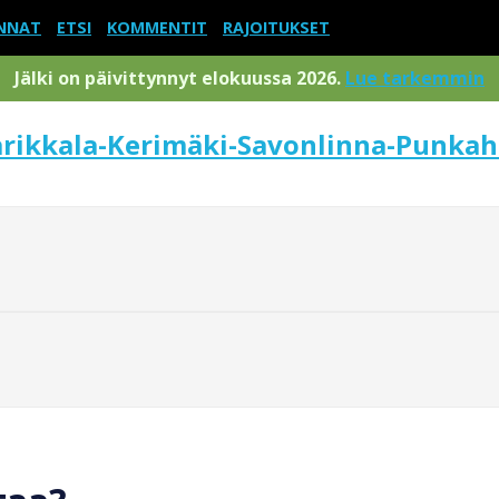
NNAT
ETSI
KOMMENTIT
RAJOITUKSET
Jälki on päivittynnyt elokuussa 2026.
Lue tarkemmin
arikkala-Kerimäki-Savonlinna-Punkah