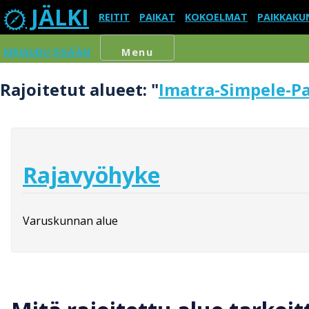
JÄLKI
REITIT
PAIKAT
KOKOELMAT
PAIKKAKU
KIRJAUDU SISÄÄN
Menu
Rajoitetut alueet: "
Imatra-Simpele-P
Rajavyöhyke
Varuskunnan alue