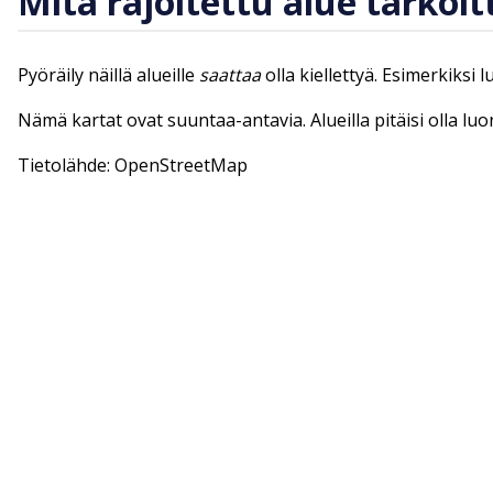
Mitä rajoitettu alue tarkoit
Pyöräily näillä alueille
saattaa
olla kiellettyä. Esimerkiksi 
Nämä kartat ovat suuntaa-antavia. Alueilla pitäisi olla lu
Tietolähde: OpenStreetMap