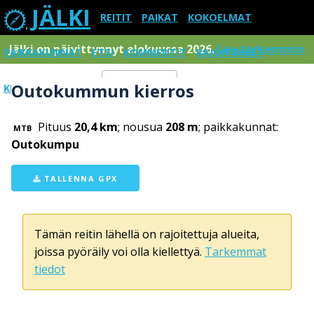
JÄLKI
REITIT
PAIKAT
KOKOELMAT
Jälki on päivittynnyt elokuussa 2026.
Lue tarkemmin
PAIKKAKUNNAT
ETSI
KOMMENTIT
RAJOITUKSET
Outokummun kierros
KIRJAUDU SISÄÄN
Menu
Pituus
20,4 km
; nousua
208 m
; paikkakunnat:
MTB
Outokumpu
TALLENNA GPX
Tämän reitin lähellä on rajoitettuja alueita,
joissa pyöräily voi olla kiellettyä.
Tarkemmat
tiedot