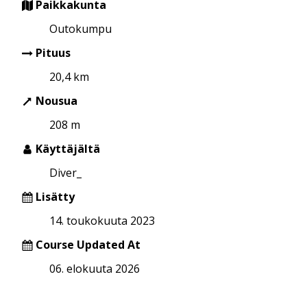
Paikkakunta
Outokumpu
Pituus
20,4 km
Nousua
208 m
Käyttäjältä
Diver_
Lisätty
14. toukokuuta 2023
Course Updated At
06. elokuuta 2026