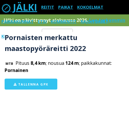
JÄLKI
REITIT
PAIKAT
KOKOELMAT
Jälki on päivittynnyt elokuussa 2026.
Lue tarkemmin
PAIKKAKUNNAT
ETSI
KOMMENTIT
RAJOITUKSET
Pornaisten merkattu
KIRJAUDU SISÄÄN
Menu
maastopyöräreitti 2022
Pituus
8,4 km
; nousua
124 m
; paikkakunnat:
MTB
Pornainen
TALLENNA GPX