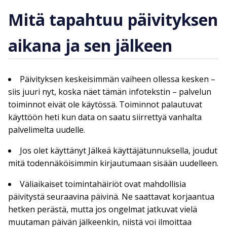
Mitä tapahtuu päivityksen
aikana ja sen jälkeen
Päivityksen keskeisimmän vaiheen ollessa kesken –
siis juuri nyt, koska näet tämän infotekstin – palvelun
toiminnot eivät ole käytössä. Toiminnot palautuvat
käyttöön heti kun data on saatu siirrettyä vanhalta
palvelimelta uudelle.
Jos olet käyttänyt Jälkeä käyttäjätunnuksella, joudut
mitä todennäköisimmin kirjautumaan sisään uudelleen.
Väliaikaiset toimintahäiriöt ovat mahdollisia
päivitystä seuraavina päivinä. Ne saattavat korjaantua
hetken perästä, mutta jos ongelmat jatkuvat vielä
muutaman päivän jälkeenkin, niistä voi ilmoittaa