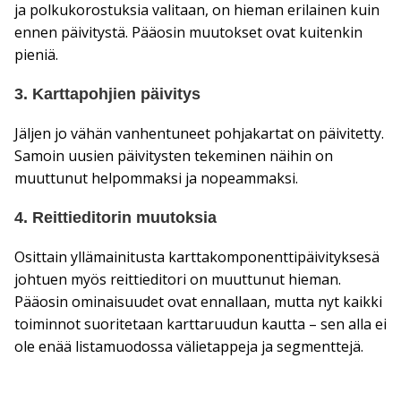
ja polkukorostuksia valitaan, on hieman erilainen kuin
ennen päivitystä. Pääosin muutokset ovat kuitenkin
pieniä.
3. Karttapohjien päivitys
Jäljen jo vähän vanhentuneet pohjakartat on päivitetty.
Samoin uusien päivitysten tekeminen näihin on
muuttunut helpommaksi ja nopeammaksi.
4. Reittieditorin muutoksia
Osittain yllämainitusta karttakomponenttipäivityksesä
johtuen myös reittieditori on muuttunut hieman.
Pääosin ominaisuudet ovat ennallaan, mutta nyt kaikki
toiminnot suoritetaan karttaruudun kautta – sen alla ei
ole enää listamuodossa välietappeja ja segmenttejä.