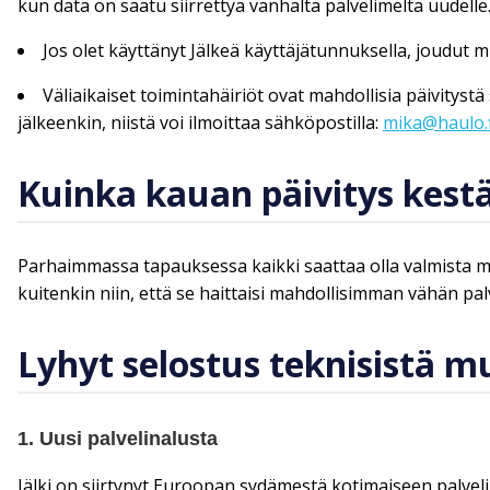
kun data on saatu siirrettyä vanhalta palvelimelta uudelle
Jos olet käyttänyt Jälkeä käyttäjätunnuksella, joudut
Väliaikaiset toimintahäiriöt ovat mahdollisia päivitys
jälkeenkin, niistä voi ilmoittaa sähköpostilla:
mika@haulo.f
Kuinka kauan päivitys kest
Parhaimmassa tapauksessa kaikki saattaa olla valmista m
kuitenkin niin, että se haittaisi mahdollisimman vähän pal
Lyhyt selostus teknisistä m
1. Uusi palvelinalusta
Jälki on siirtynyt Euroopan sydämestä kotimaiseen palvelin