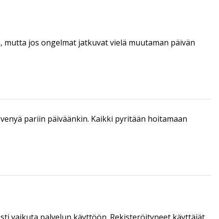
tä, mutta jos ongelmat jatkuvat vielä muutaman päivän
enyä pariin päiväänkin. Kaikki pyritään hoitamaan
sti vaikuta palvelun käyttöön. Rekisteröityneet käyttäjät