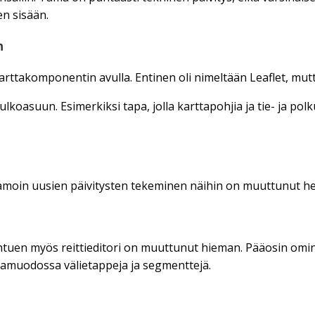
n sisään.
n
arttakomponentin avulla. Entinen oli nimeltään Leaflet, mut
lkoasuun. Esimerkiksi tapa, jolla karttapohjia ja tie- ja po
. Samoin uusien päivitysten tekeminen näihin on muuttunut
htuen myös reittieditori on muuttunut hieman. Pääosin omin
stamuodossa välietappeja ja segmenttejä.