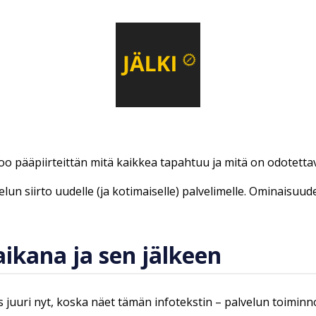
too pääpiirteittän mitä kaikkea tapahtuu ja mitä on odotetta
lun siirto uudelle (ja kotimaiselle) palvelimelle. Ominaisuud
ikana ja sen jälkeen
 juuri nyt, koska näet tämän infotekstin – palvelun toiminn