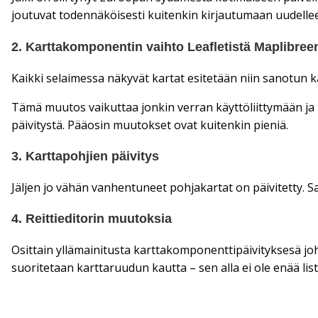
joutuvat todennäköisesti kuitenkin kirjautumaan uudellee
2. Karttakomponentin vaihto Leafletistä Maplibree
Kaikki selaimessa näkyvät kartat esitetään niin sanotun k
Tämä muutos vaikuttaa jonkin verran käyttöliittymään ja u
päivitystä. Pääosin muutokset ovat kuitenkin pieniä.
3. Karttapohjien päivitys
Jäljen jo vähän vanhentuneet pohjakartat on päivitetty
4. Reittieditorin muutoksia
Osittain yllämainitusta karttakomponenttipäivityksesä jo
suoritetaan karttaruudun kautta – sen alla ei ole enää li