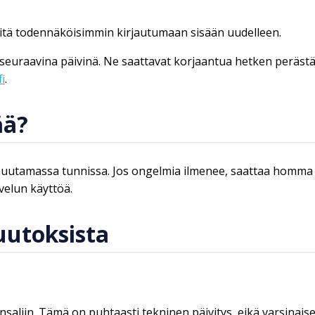
.
 mitä todennäköisimmin kirjautumaan sisään uudelleen.
tä seuraavina päivinä. Ne saattavat korjaantua hetken peräs
i
.
ää?
uutamassa tunnissa. Jos ongelmia ilmenee, saattaa homma v
velun käyttöä.
uutoksista
saliin. Tämä on puhtaasti tekninen päivitys, eikä varsinaise