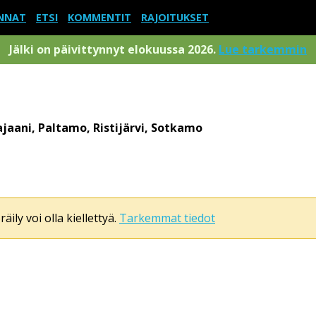
NNAT
ETSI
KOMMENTIT
RAJOITUKSET
Jälki on päivittynnyt elokuussa 2026.
Lue tarkemmin
ajaani, Paltamo, Ristijärvi, Sotkamo
äily voi olla kiellettyä.
Tarkemmat tiedot