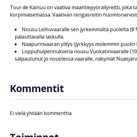
Tour de Kainuu on vaativa maantiepyöräilyreitti, joka t
korpimaisemassa. Vaativan rengasreitin huomionarvoisi
Nousu Leihuvaaralle sen jyrkemmältä puolelta (8 %
palauttavalla laskulla.
Naapurinvaaran ylitys (jyrkkyys molemmin puolin
Loppuhuipennuksena nousu Vuokatinvaaralle (10 % 
salpautunut jo noustessa vaaralle, näkymät Nuasjär
Kommentit
Ei vielä yhtään kommenttia