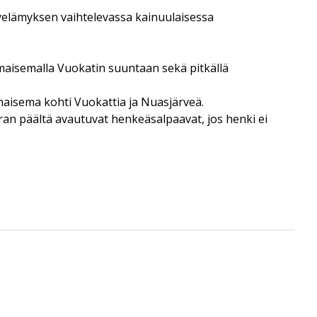
ilyelämyksen vaihtelevassa kainuulaisessa
amaisemalla Vuokatin suuntaan sekä pitkällä
aisema kohti Vuokattia ja Nuasjärveä.
an päältä avautuvat henkeäsalpaavat, jos henki ei