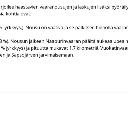
arjoilee haastavien vaaranousujen ja laskujen lisäksi pyörä
a kohtia ovat:
 jyrkkyys,). Nousu on vaativa ja se palkitsee hienolla vaar
 8 %). Nousun jälkeen Naapurinvaaran päältä aukeaa upea m
jyrkkyys) ja pituutta mukavat 1,7 kilometriä. Vuokatinvaar
ven ja Sapsojärven järvimaisemaan.