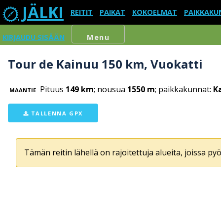
JÄLKI
REITIT
PAIKAT
KOKOELMAT
PAIKKAKU
KIRJAUDU SISÄÄN
Menu
Tour de Kainuu 150 km, Vuokatti
Pituus
149 km
; nousua
1550 m
; paikkakunnat:
K
MAANTIE
TALLENNA GPX
Tämän reitin lähellä on rajoitettuja alueita, joissa pyör