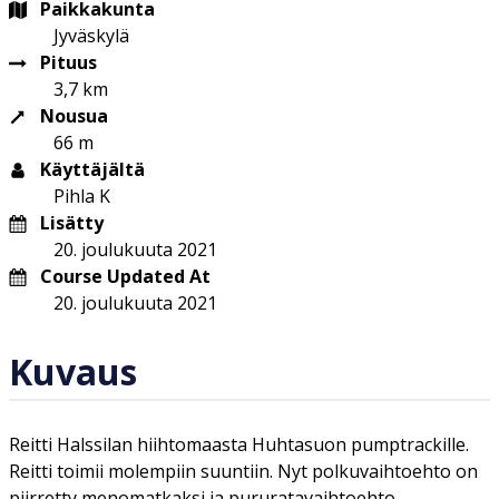
Paikkakunta
Jyväskylä
Pituus
3,7 km
Nousua
66 m
Käyttäjältä
Pihla K
Lisätty
20. joulukuuta 2021
Course Updated At
20. joulukuuta 2021
Kuvaus
Reitti Halssilan hiihtomaasta Huhtasuon pumptrackille.
Reitti toimii molempiin suuntiin. Nyt polkuvaihtoehto on
piirretty menomatkaksi ja pururatavaihtoehto