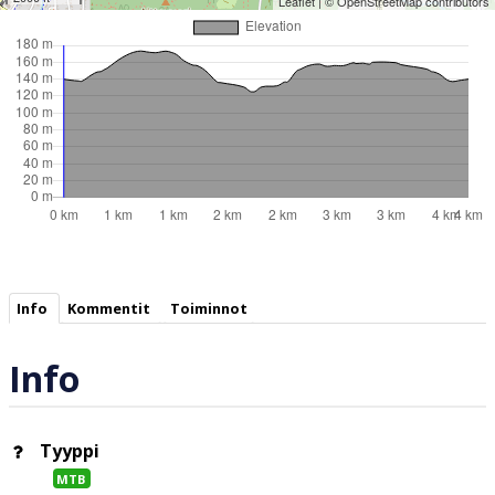
Leaflet
| ©
OpenStreetMap
contributors
Info
Kommentit
Toiminnot
Info
Tyyppi
MTB