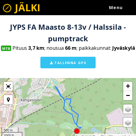
JÄLKI
Menu
JYPS FA Maasto 8-13v / Halssila -
pumptrack
Pituus
3,7 km
; nousua
66 m
; paikkakunnat:
Jyväskylä
MTB
TALLENNA GPX
+
−
500 m
2000 ft