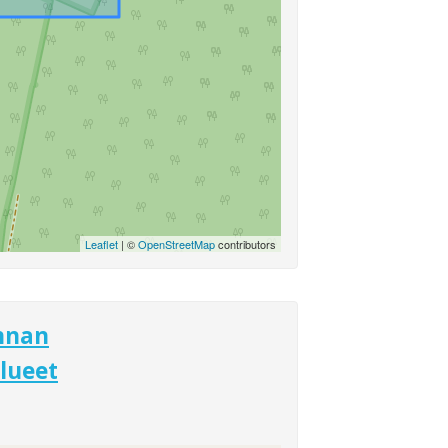
Leaflet
| ©
OpenStreetMap
contributors
nnan
lueet