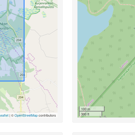
100 m
300 ft
eaflet
| ©
OpenStreetMap
contributors