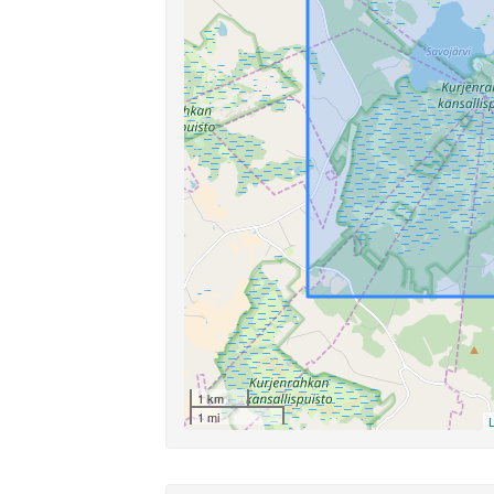
1 km
1 mi
L