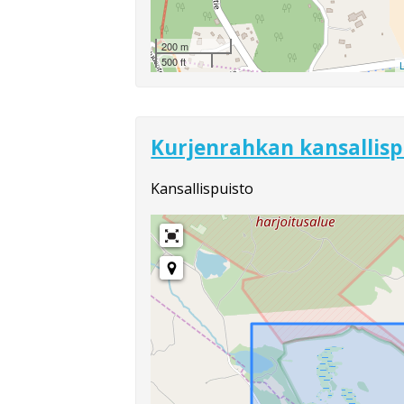
200 m
500 ft
L
Kurjenrahkan kansallisp
Kansallispuisto