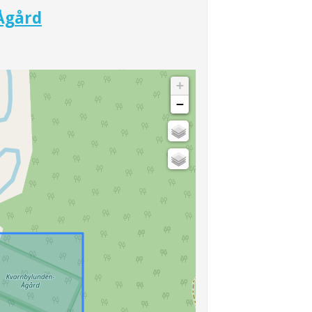
Ågård
+
−