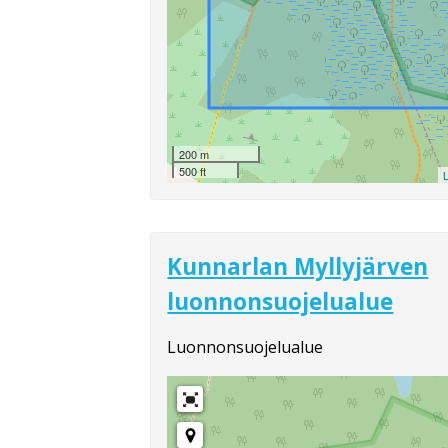
200 m
500 ft
L
Kunnarlan Myllyjärven
luonnonsuojelualue
Luonnonsuojelualue