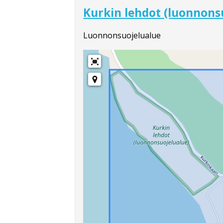
Kurkin lehdot (luonnons
Luonnonsuojelualue