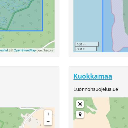
100 m
300 ft
eaflet
| ©
OpenStreetMap
contributors
Kuokkamaa
Luonnonsuojelualue
+
−