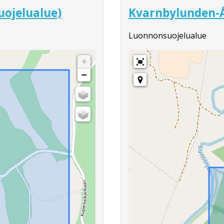
uojelualue)
Kvarnbylunden-
Luonnonsuojelualue
+
−