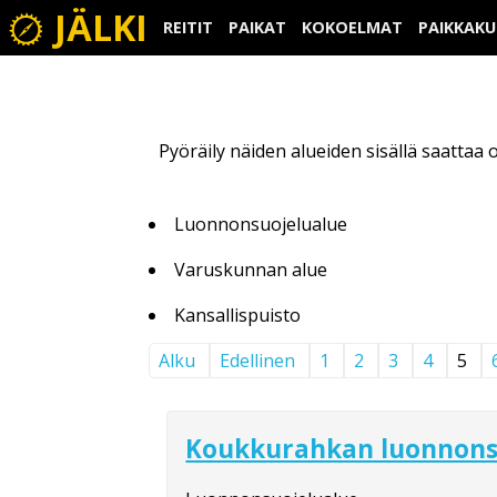
JÄLKI
REITIT
PAIKAT
KOKOELMAT
PAIKKAK
Pyöräily näiden alueiden sisällä saattaa ol
Luonnonsuojelualue
Varuskunnan alue
Kansallispuisto
Alku
Edellinen
1
2
3
4
5
Koukkurahkan luonnons