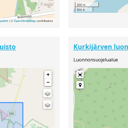
200 m
500 ft
eaflet
| ©
OpenStreetMap
contributors
uisto
Kurkijärven luo
Luonnonsuojelualue
+
−