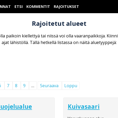
UNNAT
ETSI
KOMMENTIT
RAJOITUKSET
Rajoitetut alueet
la paikoin kiellettyä tai niissä voi olla vaaranpaikkoja. Kiinn
ajat lähistöllä. Tällä hetkellä listassa on näitä aluetyyppejä:
6
7
8
9
…
Seuraava
Loppu
uojelualue
Kuivasaari