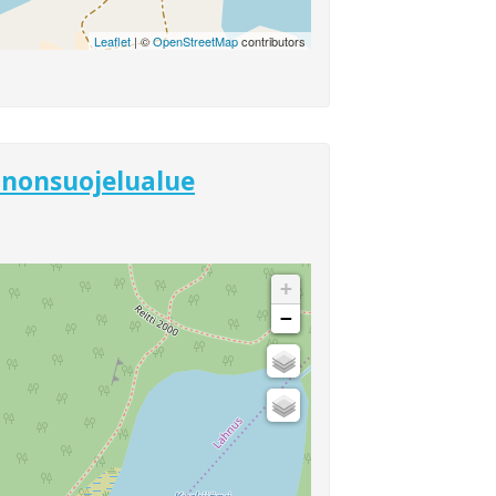
Leaflet
| ©
OpenStreetMap
contributors
nnonsuojelualue
+
−