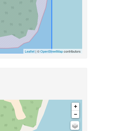
Leaflet
| ©
OpenStreetMap
contributors
+
−