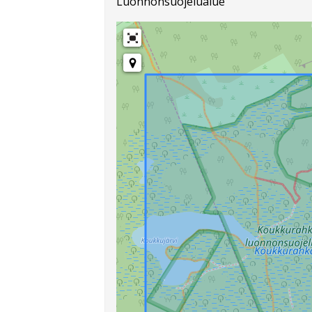
Luonnonsuojelualue