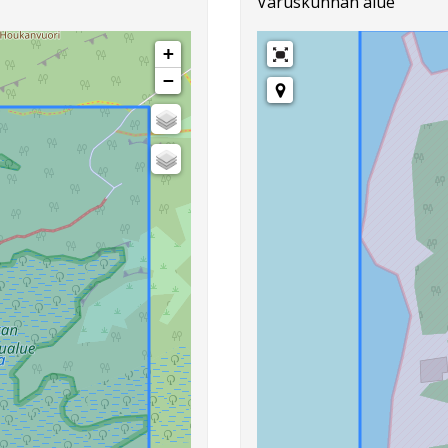
Varuskunnan alue
+
−