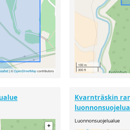
100 m
300 ft
eaflet
| ©
OpenStreetMap
contributors
ualue
Kvarnträskin ra
luonnonsuojelua
Luonnonsuojelualue
+