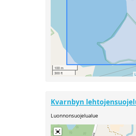
100 m
300 ft
L
Kvarnbyn lehtojensuojel
Luonnonsuojelualue