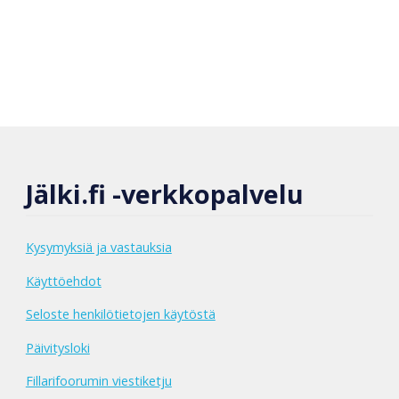
Jälki.fi -verkkopalvelu
Kysymyksiä ja vastauksia
Käyttöehdot
Seloste henkilötietojen käytöstä
Päivitysloki
Fillarifoorumin viestiketju