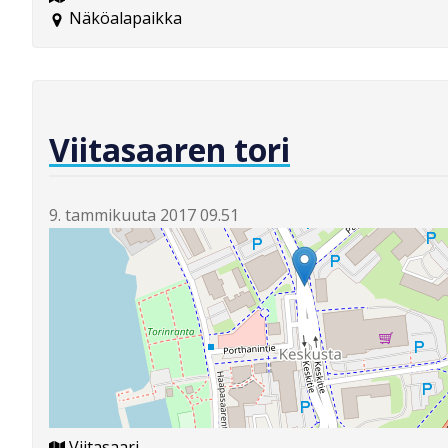
Näköalapaikka
Viitasaaren tori
9. tammikuuta 2017 09.51
Viitasaari