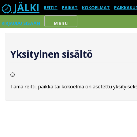
JÄLKI
REITIT
PAIKAT
KOKOELMAT
PAIKKAKU
KIRJAUDU SISÄÄN
Menu
Yksityinen sisältö
Tämä reitti, paikka tai kokoelma on asetettu yksityiseksi,