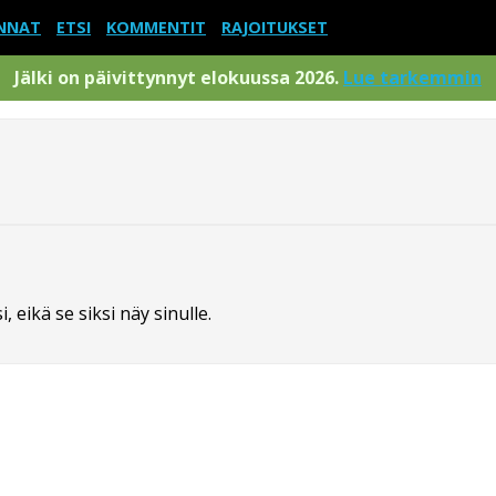
NNAT
ETSI
KOMMENTIT
RAJOITUKSET
Jälki on päivittynnyt elokuussa 2026.
Lue tarkemmin
 eikä se siksi näy sinulle.