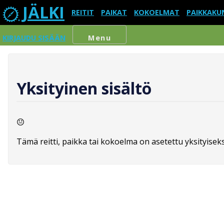
JÄLKI
REITIT
PAIKAT
KOKOELMAT
PAIKKAKU
KIRJAUDU SISÄÄN
Menu
Yksityinen sisältö
Tämä reitti, paikka tai kokoelma on asetettu yksityiseksi,