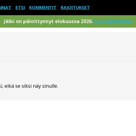
NNAT
ETSI
KOMMENTIT
RAJOITUKSET
Jälki on päivittynnyt elokuussa 2026.
Lue tarkemmin
 eikä se siksi näy sinulle.