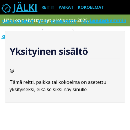
JÄLKI
REITIT
PAIKAT
KOKOELMAT
Jälki on päivittynnyt elokuussa 2026.
Lue tarkemmin
PAIKKAKUNNAT
ETSI
KOMMENTIT
RAJOITUKSET
KIRJAUDU SISÄÄN
Menu
Yksityinen sisältö
Tämä reitti, paikka tai kokoelma on asetettu
yksityiseksi, eikä se siksi näy sinulle.